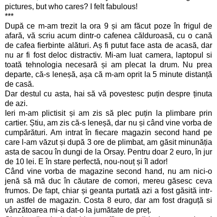
pictures, but who cares? I felt fabulous!
***
După ce m-am trezit la ora 9 și am făcut poze în frigul de
afară, vă scriu acum dintr-o cafenea călduroasă, cu o cană
de cafea fierbinte alături. Aș fi putut face asta de acasă, dar
nu ar fi fost deloc distractiv. Mi-am luat camera, laptopul si
toată tehnologia necesară și am plecat la drum. Nu prea
departe, că-s leneșă, așa că m-am oprit la 5 minute distanță
de casă.
Dar destul cu asta, hai să vă povestesc puțin despre ținuta
de azi.
Ieri m-am plictisit și am zis să plec puțin la plimbare prin
cartier. Știu, am zis că-s leneșă, dar nu și când vine vorba de
cumpărături. Am intrat în fiecare magazin second hand pe
care l-am văzut și după 3 ore de plimbat, am găsit minunăția
asta de sacou în dungi de la Orsay. Pentru doar 2 euro, în jur
de 10 lei.
E în stare perfectă, nou-nouț și îl ador!
Când vine vorba de magazine second hand, nu am nici-o
jenă să mă duc în căutare de comori, mereu găsesc ceva
frumos. De fapt, chiar și geanta purtată azi a fost găsită intr-
un astfel de magazin. Costa 8 euro, dar am fost draguță si
vânzătoarea mi-a dat-o la jumătate de preț.