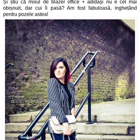
Și știu că mixul de blazer office + adidași nu e cel mai
obișnuit, dar cui îi pasă? Am fost fabuloasă, inghețând
pentru pozele astea!